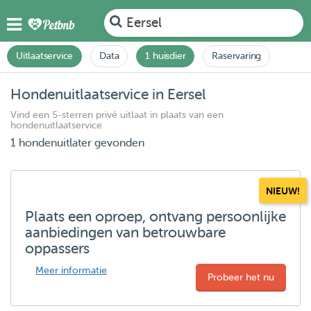
Eersel
Uitlaatservice
Data
1 huisdier
Raservaring
Hondenuitlaatservice in Eersel
Vind een 5-sterren privé uitlaat in plaats van een
hondenuitlaatservice
1 hondenuitlater gevonden
NIEUW!
Plaats een oproep, ontvang persoonlijke
aanbiedingen van betrouwbare
oppassers
Meer informatie
Probeer het nu