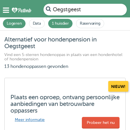
Oegstgeest
Logeren
Data
1 huisdier
Raservaring
Alternatief voor hondenpension in
Oegstgeest
Vind een 5-sterren hondenoppas in plaats van een hondenhotel
of hondenpension
13 hondenoppassen gevonden
NIEUW!
Plaats een oproep, ontvang persoonlijke
aanbiedingen van betrouwbare
oppassers
Meer informatie
Probeer het nu