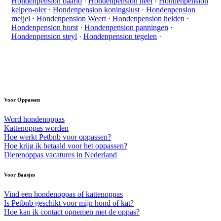
Hondenpension baarlo
·
Hondenpension heel
·
Hondenpension
kelpen-oler
·
Hondenpension koningslust
·
Hondenpension
meijel
·
Hondenpension Weert
·
Hondenpension helden
·
Hondenpension horst
·
Hondenpension panningen
·
Hondenpension steyl
·
Hondenpension tegelen
·
Voor Oppassen
Word hondenoppas
Kattenoppas worden
Hoe werkt Petbnb voor oppassen?
Hoe krijg ik betaald voor het oppassen?
Dierenoppas vacatures in Nederland
Voor Baasjes
Vind een hondenoppas of kattenoppas
Is Petbnb geschikt voor mijn hond of kat?
Hoe kan ik contact opnemen met de oppas?