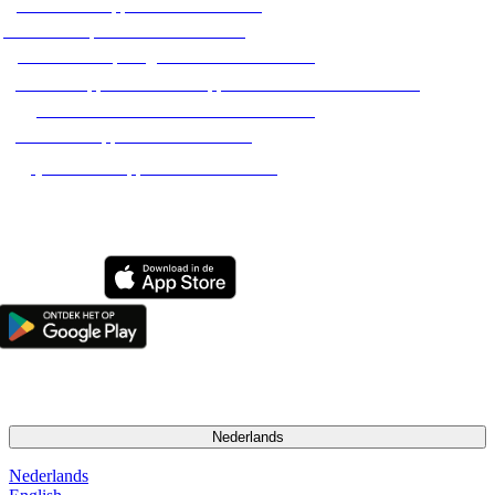
Alle hondenoppassen in Nederland
Alle hondenpensions in Nederland
Alle hondenopvang adressen in Nederland
Alle huisoppassen / dierenoppassen aan huis in Nederland
Alle hondenuitlaatservices in Nederland
Alle dierenoppassen in Nederland
Alle kattenoppassen in Nederland
2026 Pet Matters BV. Alle rechten voorbehouden
Nederlands
Nederlands