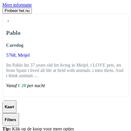
Meer informatie
Probeer het nu
Pablo
Caredog
5768
, Meijel
Im Pablo Im 37 years old Im living in Meijel. i LOVE pets. im
from Spain i lived all life at field with animals. i miss them. And
i think animals ...
Vanaf
€ 20
per nacht
Kaart
Filters
Tip:
Klik op de knop voor meer opties