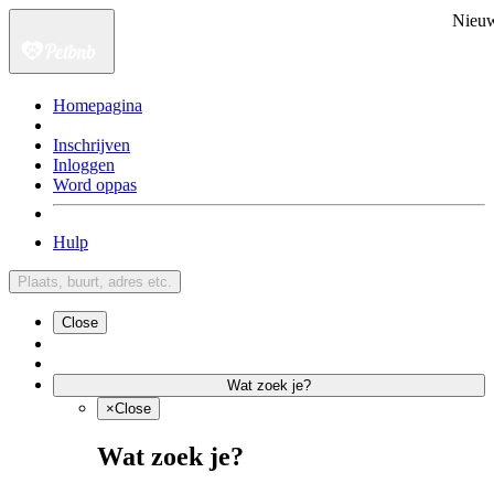
Nieu
Homepagina
Inschrijven
Inloggen
Word oppas
Hulp
Plaats, buurt, adres etc.
Close
Wat zoek je?
×
Close
Wat zoek je?