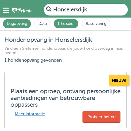
Honselersdijk
Dagopvang
Data
1 huisdier
Raservaring
Hondenopvang in Honselersdijk
Vind een 5-sterren hondenoppas die jouw hond overdag in huis
neemt
1 hondenopvang gevonden
NIEUW!
Plaats een oproep, ontvang persoonlijke
aanbiedingen van betrouwbare
oppassers
Meer informatie
Probeer het nu