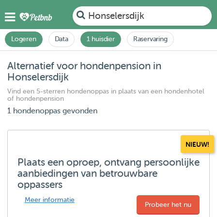
Honselersdijk
Logeren
Data
1 huisdier
Raservaring
Alternatief voor hondenpension in
Honselersdijk
Vind een 5-sterren hondenoppas in plaats van een hondenhotel
of hondenpension
1 hondenoppas gevonden
NIEUW!
Plaats een oproep, ontvang persoonlijke
aanbiedingen van betrouwbare
oppassers
Meer informatie
Probeer het nu