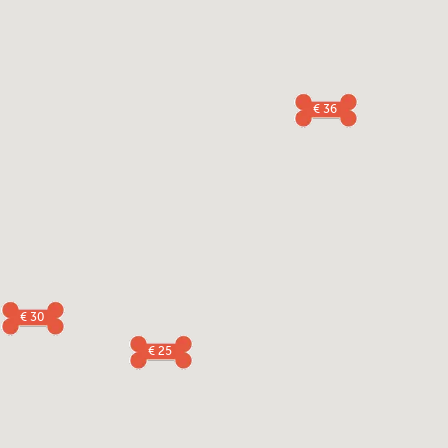
€ 36
€ 30
€ 25