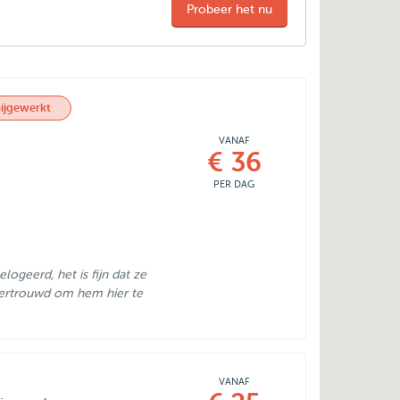
Probeer het nu
ijgewerkt
VANAF
€ 36
PER DAG
logeerd, het is fijn dat ze
 vertrouwd om hem hier te
VANAF