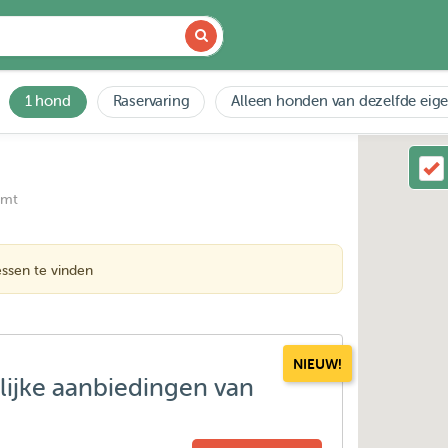
1 hond
Raservaring
Alleen honden van dezelfde eig
emt
ssen te vinden
NIEUW!
lijke aanbiedingen van