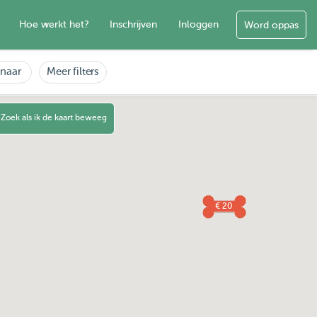
Hoe werkt het?
Inschrijven
Inloggen
Word oppas
enaar
Meer filters
Zoek als ik de kaart beweeg
€ 20