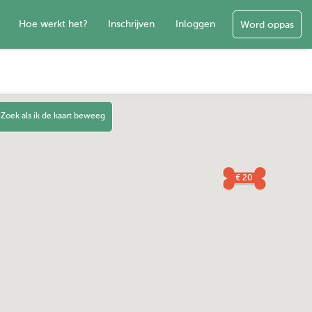
Hoe werkt het?
Inschrijven
Inloggen
Word oppas
Zoek als ik de kaart beweeg
€ 20