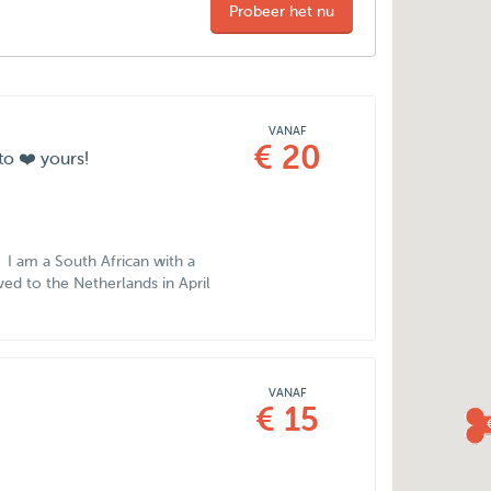
Probeer het nu
VANAF
€ 20
to ❤️ yours!
 I am a South African with a
ved to the Netherlands in April
VANAF
€ 15