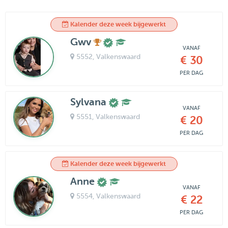
Kalender deze week bijgewerkt
Gwv
VANAF
5552
, Valkenswaard
€ 30
PER DAG
Sylvana
VANAF
5551
, Valkenswaard
€ 20
PER DAG
Kalender deze week bijgewerkt
Anne
VANAF
5554
, Valkenswaard
€ 22
PER DAG