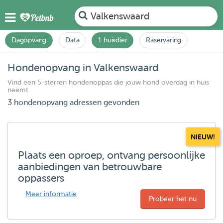
Valkenswaard
Dagopvang
Data
1 huisdier
Raservaring
Hondenopvang in Valkenswaard
Vind een 5-sterren hondenoppas die jouw hond overdag in huis
neemt
3 hondenopvang adressen gevonden
NIEUW!
Plaats een oproep, ontvang persoonlijke
aanbiedingen van betrouwbare
oppassers
Meer informatie
Probeer het nu