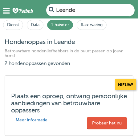
Leende
Dienst
Data
1 huisdier
Raservaring
Hondenoppas in Leende
Betrouwbare hondenliefhebbers in de buurt passen op jouw
hond
2 hondenoppassen gevonden
NIEUW!
Plaats een oproep, ontvang persoonlijke
aanbiedingen van betrouwbare
oppassers
Meer informatie
Probeer het nu