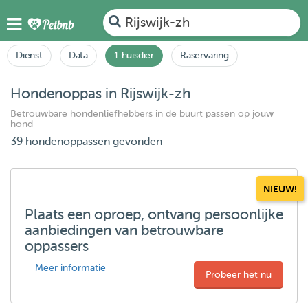
Rijswijk-zh
Dienst
Data
1 huisdier
Raservaring
Hondenoppas in Rijswijk-zh
Betrouwbare hondenliefhebbers in de buurt passen op jouw
hond
39 hondenoppassen gevonden
NIEUW!
Plaats een oproep, ontvang persoonlijke
aanbiedingen van betrouwbare
oppassers
Meer informatie
Probeer het nu