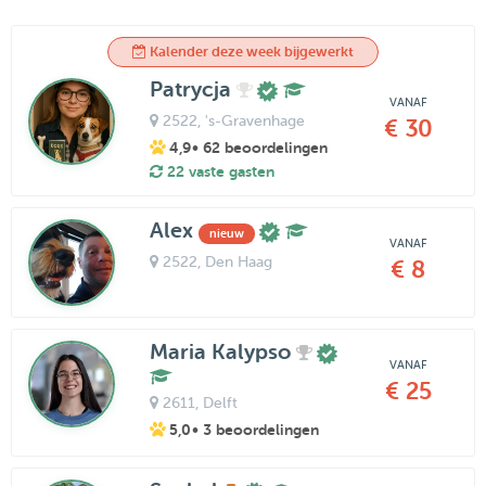
Kalender deze week bijgewerkt
Patrycja
VANAF
2522
, 's-Gravenhage
€ 30
4,9
• 62 beoordelingen
22 vaste gasten
Alex
nieuw
VANAF
2522
, Den Haag
€ 8
Maria Kalypso
VANAF
€ 25
2611
, Delft
5,0
• 3 beoordelingen