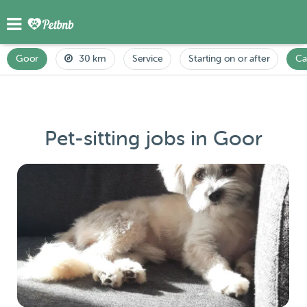
Goor
30 km
Service
Starting on or after
Ca
Pet-sitting jobs in Goor