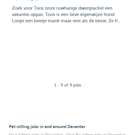
Zoek voor Toos onze ruwharige dwergtackel een
vakantie oppas. Toos is een lieve eigenwijze hond.
Loopt een beetje mank maar rent als de beste. Ze h...
1 - 9 of 9 jobs
Pet-sitting jobs in and around Deventer
Dog Sitting jobs in Deventer
·
Dog Boarding jobs in Deventer