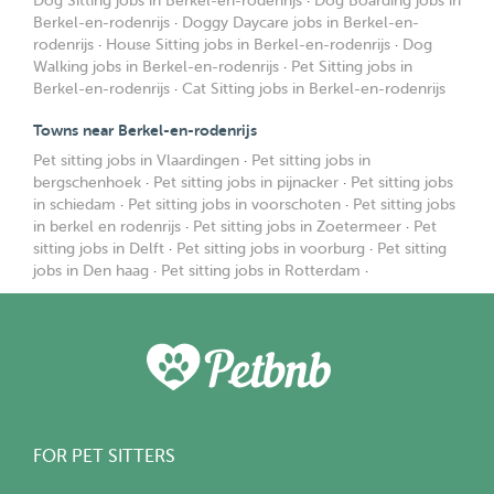
Dog Sitting jobs in Berkel-en-rodenrijs
·
Dog Boarding jobs in
Berkel-en-rodenrijs
·
Doggy Daycare jobs in Berkel-en-
rodenrijs
·
House Sitting jobs in Berkel-en-rodenrijs
·
Dog
Walking jobs in Berkel-en-rodenrijs
·
Pet Sitting jobs in
Berkel-en-rodenrijs
·
Cat Sitting jobs in Berkel-en-rodenrijs
Towns near Berkel-en-rodenrijs
Pet sitting jobs in Vlaardingen
·
Pet sitting jobs in
bergschenhoek
·
Pet sitting jobs in pijnacker
·
Pet sitting jobs
in schiedam
·
Pet sitting jobs in voorschoten
·
Pet sitting jobs
in berkel en rodenrijs
·
Pet sitting jobs in Zoetermeer
·
Pet
sitting jobs in Delft
·
Pet sitting jobs in voorburg
·
Pet sitting
jobs in Den haag
·
Pet sitting jobs in Rotterdam
·
FOR PET SITTERS