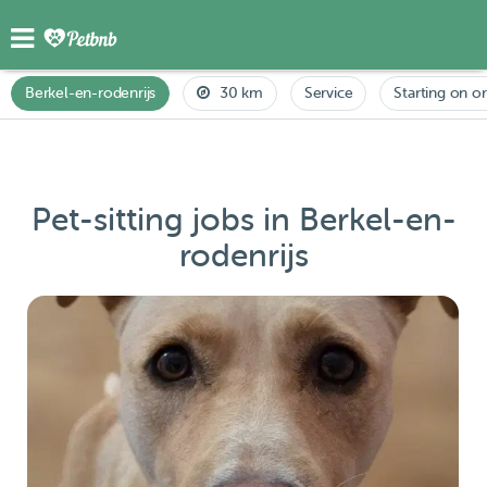
Berkel-en-rodenrijs
30 km
Service
Starting on or
Pet-sitting jobs in Berkel-en-
rodenrijs