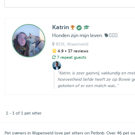
Katrin
Honden zijn mijn leven. 🐕🐕‍🦺🦮
8191
, Wapenveld
4.9
• 37 reviews
7 repeat guests
"Katrin, is zeer gastvrij, vakkundig en me
hoeveelheid liefde heeft ze op Bowie g
gekeken of er een match was..."
1 - 1 of 1 pet sitter
Pet owners in
Wapenveld
love pet sitters on
Petbnb
. Over
46
pet ow