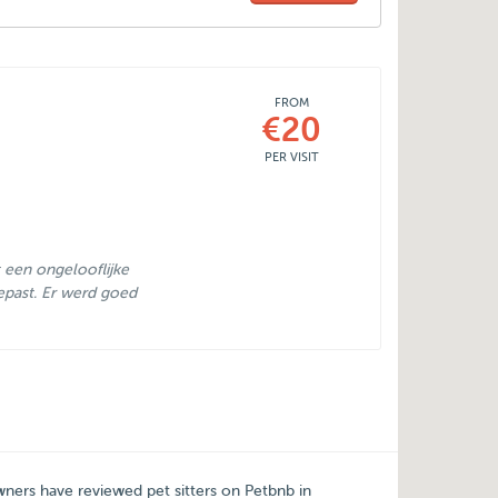
FROM
€20
PER VISIT
t een ongelooflijke
epast. Er werd goed
ners have reviewed pet sitters on Petbnb in