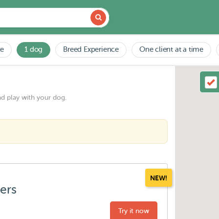
ce
1 dog
Breed Experience
One client at a time
nd play with your dog.
NEW!
ters
Try it now