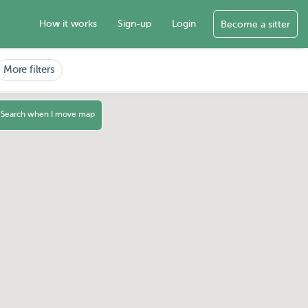
How it works
Sign-up
Login
Become a sitter
More filters
Search when I move map