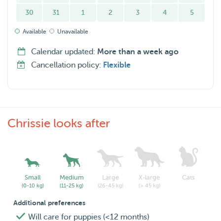
30
31
1
2
3
4
5
Available
Unavailable
Calendar updated:
More than a week ago
Cancellation policy:
Flexible
Chrissie looks after
Small
Medium
Large
X-large
Cats
(0-10 kg)
(11-25 kg)
(26-45 kg)
(> 45 kg)
Additional preferences
Will care for puppies (<12 months)