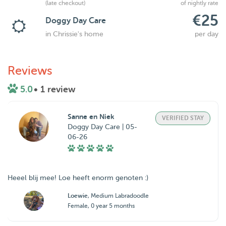
(late checkout)
of nightly rate
€25
Doggy Day Care
in Chrissie's home
per day
Reviews
5.0
• 1 review
Sanne en Niek
VERIFIED STAY
Doggy Day Care | 05-
06-26
Heeel blij mee! Loe heeft enorm genoten :)
Loewie
, Medium Labradoodle
Female, 0 year 5 months