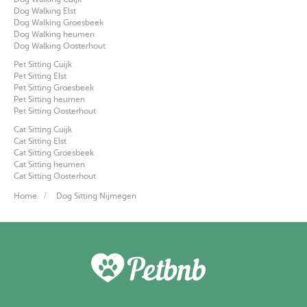
Dog Walking Elst
Dog Walking Groesbeek
Dog Walking heumen
Dog Walking Oosterhout
Pet Sitting Cuijk
Pet Sitting Elst
Pet Sitting Groesbeek
Pet Sitting heumen
Pet Sitting Oosterhout
Cat Sitting Cuijk
Cat Sitting Elst
Cat Sitting Groesbeek
Cat Sitting heumen
Cat Sitting Oosterhout
Home
Dog Sitting Nijmegen