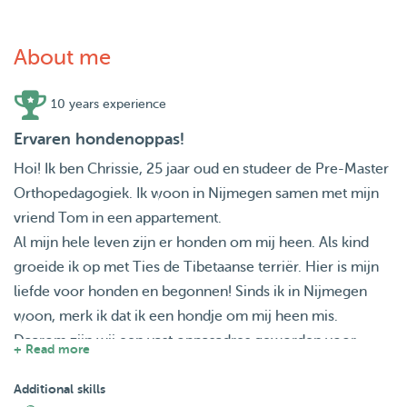
About me
10 years experience
Ervaren hondenoppas!
Hoi! Ik ben Chrissie, 25 jaar oud en studeer de Pre-Master
Orthopedagogiek. Ik woon in Nijmegen samen met mijn
vriend Tom in een appartement.
Al mijn hele leven zijn er honden om mij heen. Als kind
groeide ik op met Ties de Tibetaanse terriër. Hier is mijn
liefde voor honden en begonnen! Sinds ik in Nijmegen
woon, merk ik dat ik een hondje om mij heen mis.
Daarom zijn wij een vast oppasadres geworden voor
+ Read more
verschillende honden en hebben wij de afgelopen jaren
veel ervaring opgedaan.
Additional skills