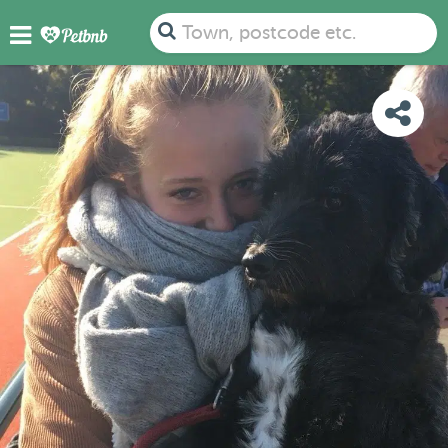
PHOTOS
REVIEWS
DETAILS
MAP
Town, postcode etc.