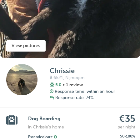
View pictures
Chrissie
6521,
Nijmegen
5.0
• 1 review
Response time: within an hour
Response rate: 74%
€35
Dog Boarding
in Chrissie's home
per night
50-100%
Extended care