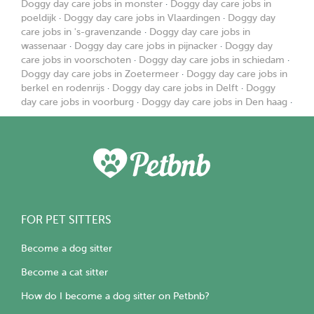
Doggy day care jobs in monster
·
Doggy day care jobs in
poeldijk
·
Doggy day care jobs in Vlaardingen
·
Doggy day
care jobs in 's-gravenzande
·
Doggy day care jobs in
wassenaar
·
Doggy day care jobs in pijnacker
·
Doggy day
care jobs in voorschoten
·
Doggy day care jobs in schiedam
·
Doggy day care jobs in Zoetermeer
·
Doggy day care jobs in
berkel en rodenrijs
·
Doggy day care jobs in Delft
·
Doggy
day care jobs in voorburg
·
Doggy day care jobs in Den haag
·
FOR PET SITTERS
Become a dog sitter
Become a cat sitter
How do I become a dog sitter on Petbnb?