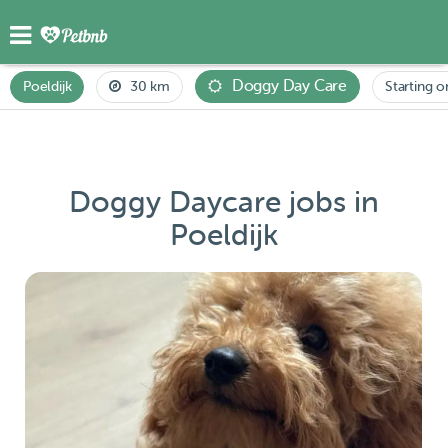
Doggy Day Care
Poeldijk
30 km
Starting o
Doggy Daycare jobs in
Poeldijk