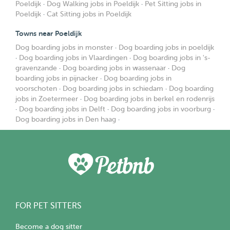
Poeldijk
·
Dog Walking jobs in Poeldijk
·
Pet Sitting jobs in
Poeldijk
·
Cat Sitting jobs in Poeldijk
Towns near Poeldijk
Dog boarding jobs in monster
·
Dog boarding jobs in poeldijk
·
Dog boarding jobs in Vlaardingen
·
Dog boarding jobs in 's-
gravenzande
·
Dog boarding jobs in wassenaar
·
Dog
boarding jobs in pijnacker
·
Dog boarding jobs in
voorschoten
·
Dog boarding jobs in schiedam
·
Dog boarding
jobs in Zoetermeer
·
Dog boarding jobs in berkel en rodenrijs
·
Dog boarding jobs in Delft
·
Dog boarding jobs in voorburg
·
Dog boarding jobs in Den haag
·
FOR PET SITTERS
Become a dog sitter