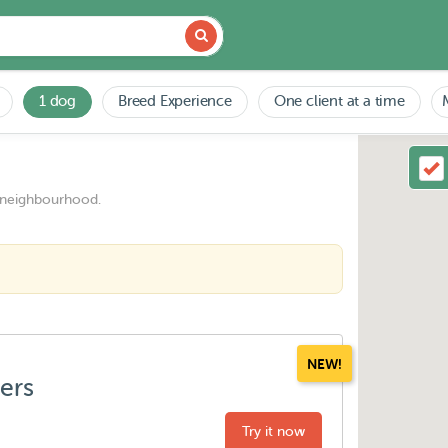
1 dog
Breed Experience
One client at a time
 neighbourhood.
NEW!
ters
Try it now