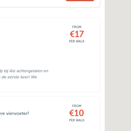
FROM
€17
PER WALK
 bij Ale achtergelaten en
s de eerste keer! We
FROM
€10
we viervoeter!
PER WALK