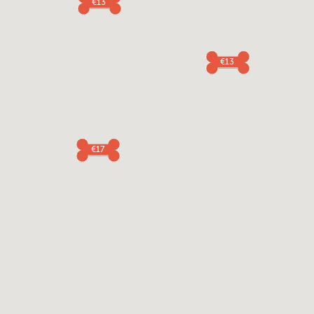
€13
€13
€17