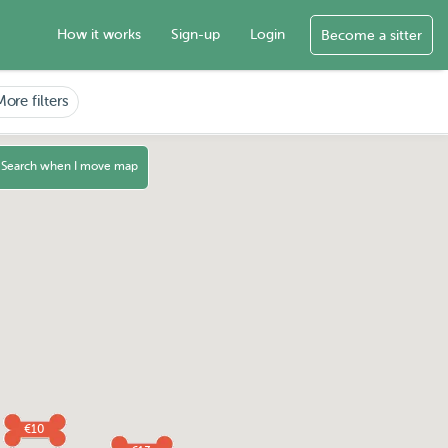
How it works
Sign-up
Login
Become a sitter
More filters
Search when I move map
€10