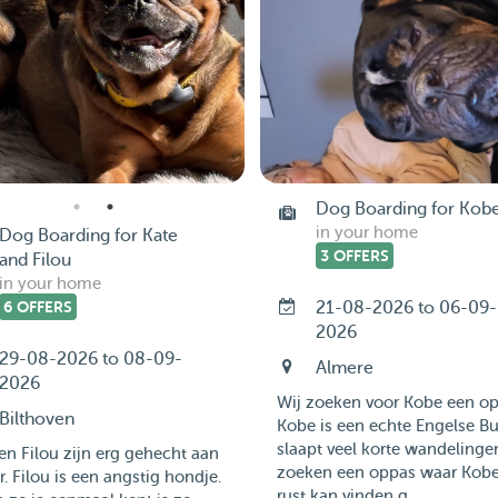
Dog Boarding for Kob
in your home
Dog Boarding for Kate
3 OFFERS
and Filou
in your home
6 OFFERS
21-08-2026 to 06-09-
2026
29-08-2026 to 08-09-
Almere
2026
Wij zoeken voor Kobe een op
Bilthoven
Kobe is een echte Engelse B
slaapt veel korte wandelinge
en Filou zijn erg gehecht aan
zoeken een oppas waar Kobe
r. Filou is een angstig hondje.
rust kan vinden g...