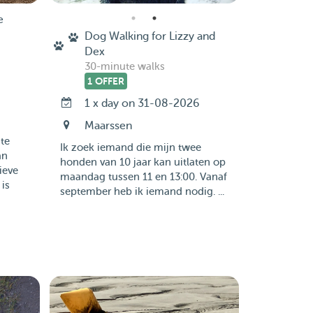
e
Dog Walking for Lizzy and
Dex
30-minute walks
1 OFFER
1 x day on 31-08-2026
Maarssen
te
Ik zoek iemand die mijn twee
an
honden van 10 jaar kan uitlaten op
ieve
maandag tussen 11 en 13:00. Vanaf
 is
september heb ik iemand nodig. ...