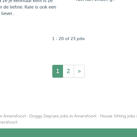
 ze je eenmaal kent is ze
r de liefste. Kate is ook een
liever...
1 - 20 of 23 jobs
1
2
»
in Amersfoort
·
Doggy Daycare jobs in Amersfoort
·
House Sitting jobs
Amersfoort