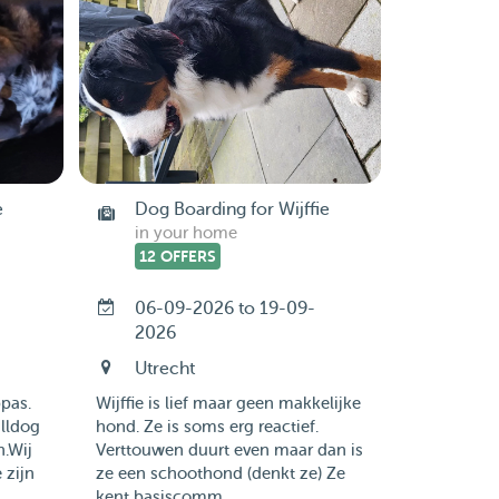
e
Dog Boarding for Wijffie
in your home
12 OFFERS
06-09-2026 to 19-09-
2026
Utrecht
pas.
Wijffie is lief maar geen makkelijke
ulldog
hond. Ze is soms erg reactief.
n.Wij
Verttouwen duurt even maar dan is
 zijn
ze een schoothond (denkt ze) Ze
kent basiscomm...