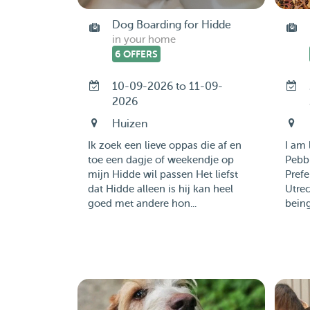
Dog Boarding for Hidde
in your home
6 OFFERS
10-09-2026 to 11-09-
2026
Huizen
Ik zoek een lieve oppas die af en
I am 
toe een dagje of weekendje op
Pebbl
mijn Hidde wil passen Het liefst
Prefe
dat Hidde alleen is hij kan heel
Utre
goed met andere hon...
being