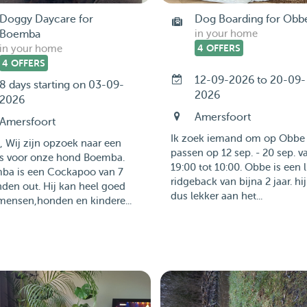
Doggy Daycare for
Dog Boarding for Obb
Boemba
in your home
4 OFFERS
in your home
4 OFFERS
12-09-2026 to 20-09-
8 days starting on 03-09-
2026
2026
Amersfoort
Amersfoort
Ik zoek iemand om op Obbe 
, Wij zijn opzoek naar een
passen op 12 sep. - 20 sep. v
s voor onze hond Boemba.
19:00 tot 10:00. Obbe is een l
ba is een Cockapoo van 7
ridgeback van bijna 2 jaar. hij
den out. Hij kan heel goed
dus lekker aan het...
mensen,honden en kindere...