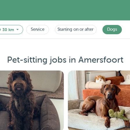
Service
Starting on or after
Dogs
30 km
Pet-sitting jobs in Amersfoort