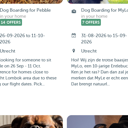
Dog Boarding for Pebble
Dog Boarding for MyL
in your home
in your home
14 OFFERS
7 OFFERS
26-09-2026 to 11-10-
31-08-2026 to 15-09-
2026
2026
Utrecht
Utrecht
looking for someone to sit
Hoi! Wij zijn de trotse baasje
e on 26 Sep - 11 Oct.
MyLo, een 10-jarige Entlebuc
rence for homes close to
Ken je het ras? Dan dan zal j
cht Lombok area due to these
merken dat MyLe er echt een 
 our flight dates. Pick...
Dat brengt natuurl...