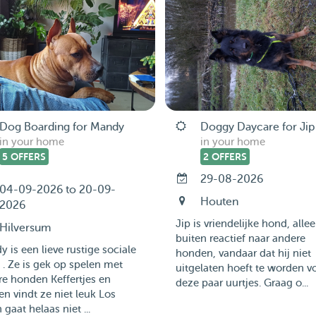
Dog Boarding for Mandy
Doggy Daycare for Jip
in your home
in your home
5 OFFERS
2 OFFERS
29-08-2026
04-09-2026 to 20-09-
Houten
2026
Jip is vriendelijke hond, alle
Hilversum
buiten reactief naar andere
 is een lieve rustige sociale
honden, vandaar dat hij niet
. Ze is gek op spelen met
uitgelaten hoeft te worden v
e honden Keffertjes en
deze paar uurtjes. Graag o...
n vindt ze niet leuk Los
 gaat helaas niet ...