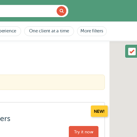
perience
One client at a time
More filters
NEW!
ters
Try it now