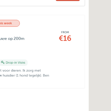
his week
FROM
€16
eluwe op 200m
Drop-in Visits
t voor dieren. Ik zorg met
huisdier (1 hond tegelijk). Ben