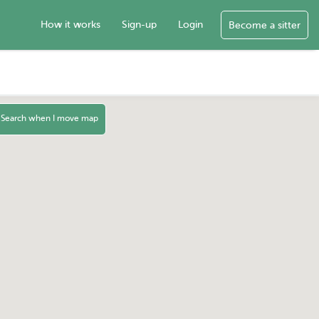
How it works
Sign-up
Login
Become a sitter
Search when I move map