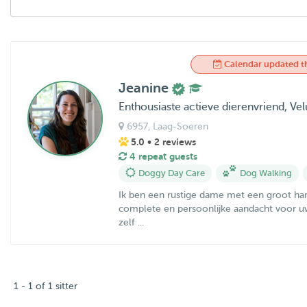
Calendar updated t
Jeanine
Enthousiaste actieve dierenvriend, V
6957
, Laag-Soeren
5.0
• 2 reviews
4 repeat guests
Doggy Day Care
Dog Walking
Ik ben een rustige dame met een groot har
complete en persoonlijke aandacht voor uw 
zelf ...
1 - 1 of 1 sitter