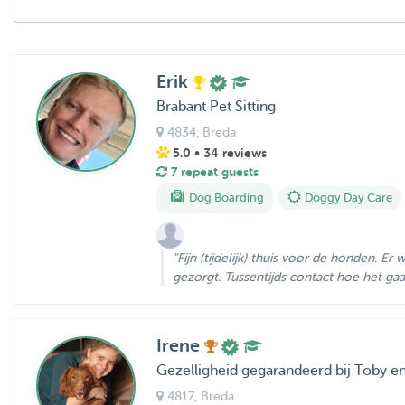
Erik
Brabant Pet Sitting
4834
, Breda
5.0
• 34 reviews
7 repeat guests
Dog Boarding
Doggy Day Care
"Fijn (tijdelijk) thuis voor de honden. E
gezorgt. Tussentijds contact hoe het gaat i
Irene
Gezelligheid gegarandeerd bij Toby en
4817
, Breda