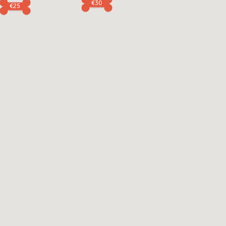
€30
€25