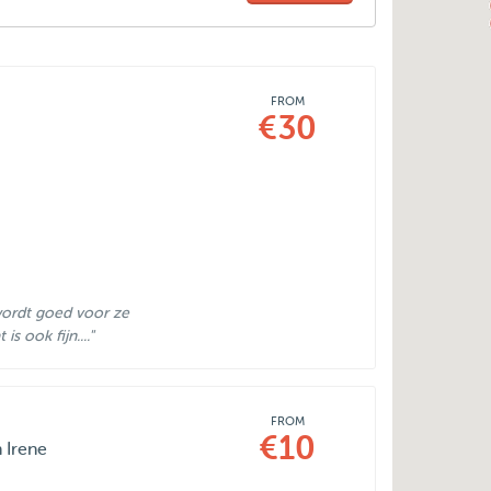
FROM
€30
r wordt goed voor ze
s ook fijn...."
FROM
€10
 Irene