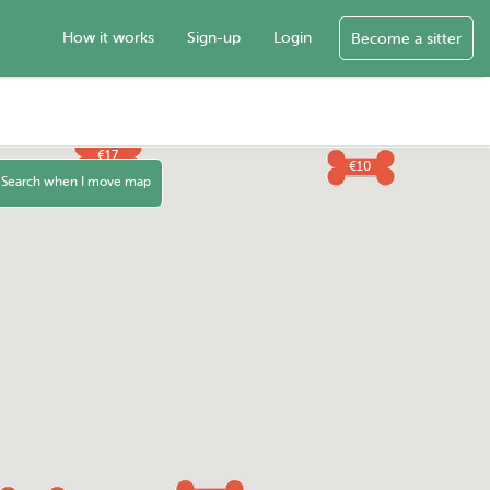
How it works
Sign-up
Login
Become a sitter
€17
€10
Search when I move map