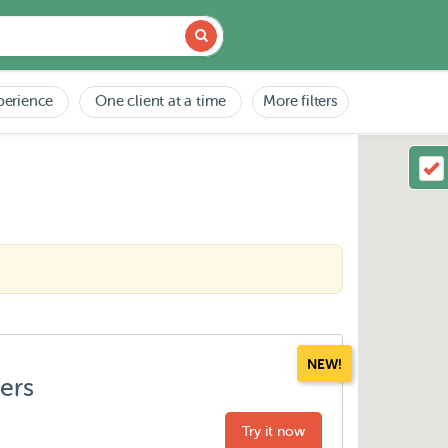
perience
One client at a time
More filters
NEW!
ters
Try it now