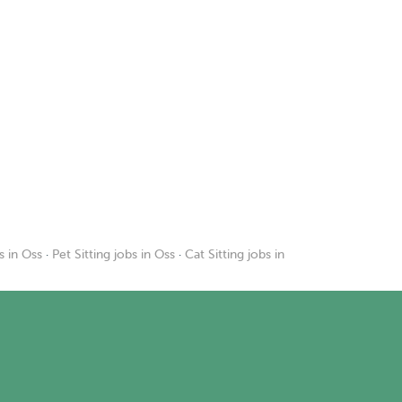
s in Oss
·
Pet Sitting jobs in Oss
·
Cat Sitting jobs in