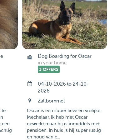
je
Dog Boarding for Oscar
in your home
3 OFFERS
04-10-2026 to 24-10-
2026
Zaltbommel
 te
Oscar is een super lieve en vrolijke
an
Mechelaar. Ik heb met Oscar
t een
gewerkt maar hij is inmiddels met
achtig
pensioen. In huis is hij super rustig
en houd van e...