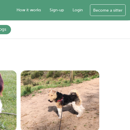
How it works
Sign-up
Login
Become a sitter
ogs