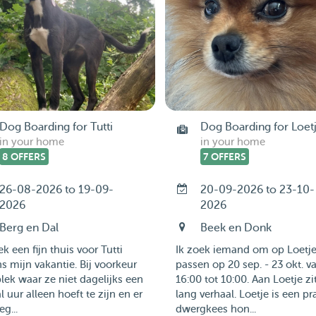
Dog Boarding for Tutti
Dog Boarding for Loet
in your home
in your home
8 OFFERS
7 OFFERS
26-08-2026 to 19-09-
20-09-2026 to 23-10-
2026
2026
Berg en Dal
Beek en Donk
ek een fijn thuis voor Tutti
Ik zoek iemand om op Loetje
ns mijn vakantie. Bij voorkeur
passen op 20 sep. - 23 okt. v
lek waar ze niet dagelijks een
16:00 tot 10:00. Aan Loetje zi
l uur alleen hoeft te zijn en er
lang verhaal. Loetje is een pr
g...
dwergkees hon...