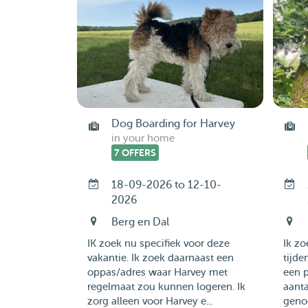
Dog Boarding for Harvey
in your home
7 OFFERS
18-09-2026 to 12-10-
2026
Berg en Dal
IK zoek nu specifiek voor deze
Ik zo
vakantie. Ik zoek daarnaast een
tijde
oppas/adres waar Harvey met
een p
regelmaat zou kunnen logeren. Ik
aanta
zorg alleen voor Harvey e...
genoe