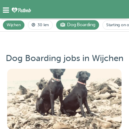
Dog Boarding
Wijchen
30 km
Starting on o
Dog Boarding jobs in Wijchen