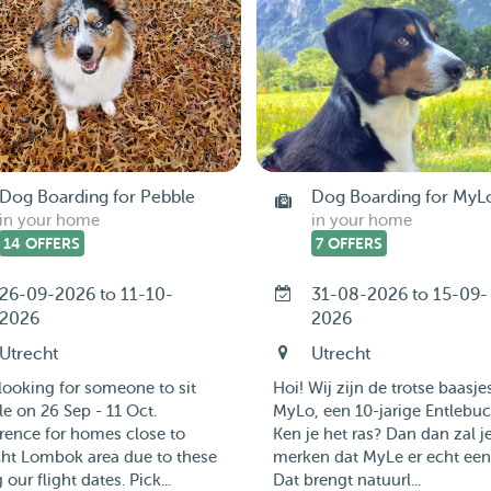
Dog Boarding for Pebble
Dog Boarding for MyL
in your home
in your home
14 OFFERS
7 OFFERS
26-09-2026 to 11-10-
31-08-2026 to 15-09-
2026
2026
Utrecht
Utrecht
looking for someone to sit
Hoi! Wij zijn de trotse baasje
e on 26 Sep - 11 Oct.
MyLo, een 10-jarige Entlebuc
rence for homes close to
Ken je het ras? Dan dan zal j
cht Lombok area due to these
merken dat MyLe er echt een 
 our flight dates. Pick...
Dat brengt natuurl...