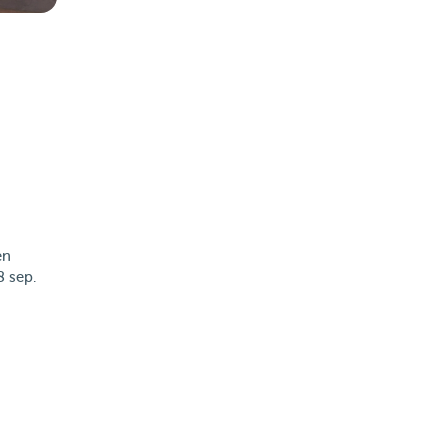
en
8 sep.