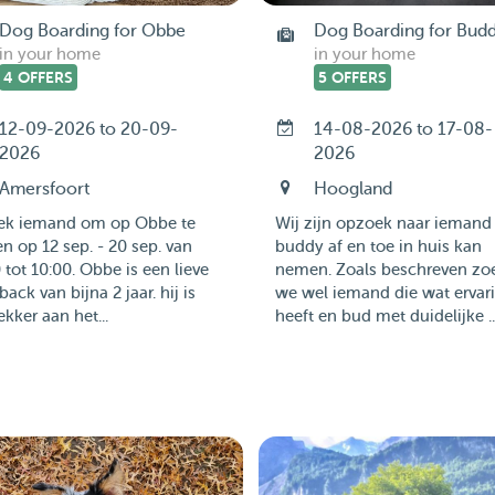
Dog Boarding for Obbe
Dog Boarding for Bud
in your home
in your home
4 OFFERS
5 OFFERS
12-09-2026 to 20-09-
14-08-2026 to 17-08-
2026
2026
Amersfoort
Hoogland
oek iemand om op Obbe te
Wij zijn opzoek naar iemand
n op 12 sep. - 20 sep. van
buddy af en toe in huis kan
 tot 10:00. Obbe is een lieve
nemen. Zoals beschreven zo
back van bijna 2 jaar. hij is
we wel iemand die wat ervar
ekker aan het...
heeft en bud met duidelijke ..