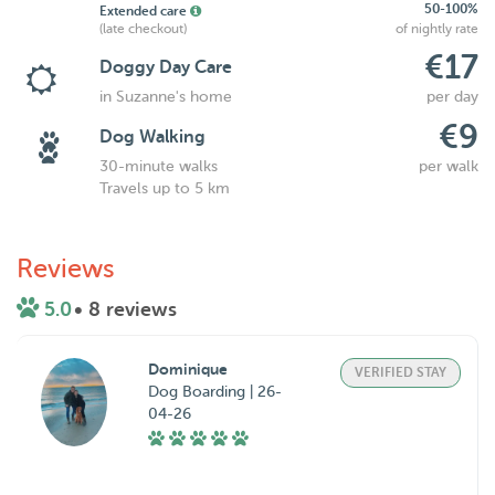
50-100%
Extended care
(late checkout)
of nightly rate
€17
Doggy Day Care
in Suzanne's home
per day
€9
Dog Walking
30-minute walks
per walk
Travels up to 5 km
Reviews
5.0
• 8 reviews
Dominique
VERIFIED STAY
Dog Boarding | 26-
04-26