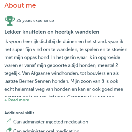
About me
25 years experience
Lekker knuffelen en heerlijk wandelen
Ik woon heerlijk dichtbij de duinen en het strand, waar ik
het super fijn vind om te wandelen, te spelen en te stoeien
met mijn oppas hond. In het gezin waar ik in opgroeide
waren er vanaf mijn geboorte altijd honden, meestal 2
tegelijk. Van Afgaanse windhonden, tot bouviers en als
laatste Berner Sennen honden. Mijn zoon van 8 is ook
echt helemaal weg van honden en kan er ook goed mee
omgaan en is er erg lief voor. Graag zou ik voor een
+ Read more
oppas hondje willen zorgen als mijn zoon hier ook is. Hij
is om het weekend bij mij. Verder zou ik doordeweeks
Additional skills
ook 1 a 2 keer kunnen lopen met honden. Wij hebben er
Can administer injected medication
onwijs veel zin in!
Can administer oral medication