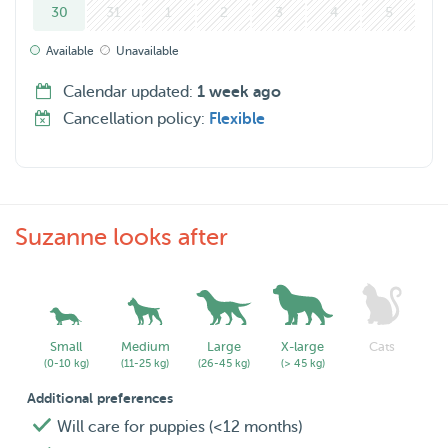
30
31
1
2
3
4
5
Available
Unavailable
Calendar updated:
1 week ago
Cancellation policy:
Flexible
Suzanne looks after
Small
Medium
Large
X-large
Cats
(0-10 kg)
(11-25 kg)
(26-45 kg)
(> 45 kg)
Additional preferences
Will care for puppies (<12 months)