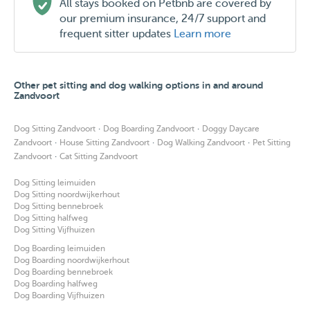
All stays booked on Petbnb are covered by
our premium insurance, 24/7 support and
frequent sitter updates
Learn more
Other pet sitting and dog walking options in and around
Zandvoort
·
·
Dog Sitting Zandvoort
Dog Boarding Zandvoort
Doggy Daycare
·
·
·
Zandvoort
House Sitting Zandvoort
Dog Walking Zandvoort
Pet Sitting
·
Zandvoort
Cat Sitting Zandvoort
Dog Sitting leimuiden
Dog Sitting noordwijkerhout
Dog Sitting bennebroek
Dog Sitting halfweg
Dog Sitting Vijfhuizen
Dog Boarding leimuiden
Dog Boarding noordwijkerhout
Dog Boarding bennebroek
Dog Boarding halfweg
Dog Boarding Vijfhuizen