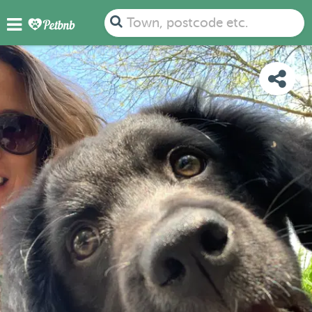
PHOTOS
REVIEWS
DETAILS
MAP
Town, postcode etc.