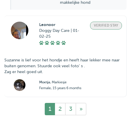
makkelijke hond
Leonoor
VERIFIED STAY
Doggy Day Care | 01-
02-25
Suzanne is lief voor het hondje en heeft haar lekker mee naar
buiten genomen. Stuurde ook veel foto' s .
Zag er heel goed uit.
Moetja
, Markiesje
Female, 15 years 6 months
1
2
3
»