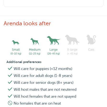
Arenda looks after
Small
Medium
Large
X-large
Cats
(0-10 kg)
(11-25 kg)
(26-45 kg)
(> 45 kg)
Additional preferences
Will care for puppies (<12 months)
Will care for adult dogs (1-8 years)
Will care for senior dogs (8+ years)
Will host males that are not neutered
Will host females that are not spayed
No females that are on heat