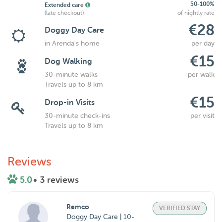
50-100%
Extended care
(late checkout)
of nightly rate
€28
Doggy Day Care
in Arenda's home
per day
€15
Dog Walking
30-minute walks
per walk
Travels up to 8 km
€15
Drop-in Visits
30-minute check-ins
per visit
Travels up to 8 km
Reviews
5.0
• 3 reviews
Remco
VERIFIED STAY
Doggy Day Care | 10-