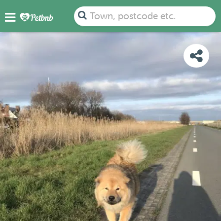
PHOTOS
REVIEWS
DETAILS
MAP
Town, postcode etc.