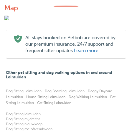
Map
All stays booked on Petbnb are covered by
our premium insurance, 24/7 support and
frequent sitter updates
Learn more
Other pet sitting and dog walking options in and around
Leimuiden
·
·
Dog Sitting Leimuiden
Dog Boarding Leimuiden
Doggy Daycare
·
·
·
Leimuiden
House Sitting Leimuiden
Dog Walking Leimuiden
Pet
·
Sitting Leimuiden
Cat Sitting Leimuiden
Dog Sitting leimuiden
Dog Sitting mijdrecht
Dog Sitting nieuwkoop
Dog Sitting roelofarendsveen