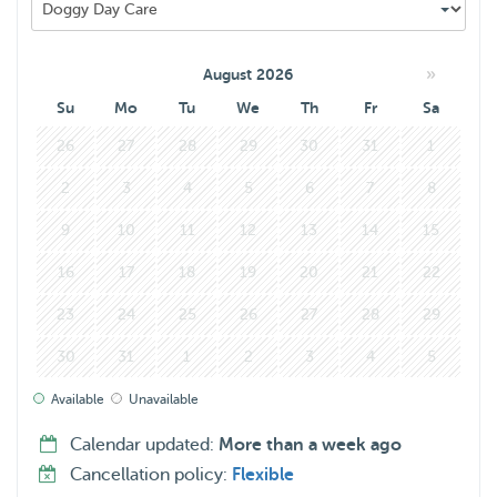
Groet, Arenda
»
August 2026
Su
Mo
Tu
We
Th
Fr
Sa
26
27
28
29
30
31
1
2
3
4
5
6
7
8
9
10
11
12
13
14
15
16
17
18
19
20
21
22
23
24
25
26
27
28
29
30
31
1
2
3
4
5
Available
Unavailable
Calendar updated:
More than a week ago
Cancellation policy:
Flexible