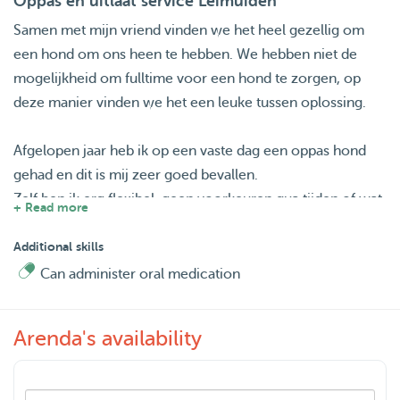
Oppas en uitlaat service Leimuiden
Samen met mijn vriend vinden we het heel gezellig om
een hond om ons heen te hebben. We hebben niet de
mogelijkheid om fulltime voor een hond te zorgen, op
deze manier vinden we het een leuke tussen oplossing.
Afgelopen jaar heb ik op een vaste dag een oppas hond
gehad en dit is mij zeer goed bevallen.
Zelf ben ik erg flexibel, geen voorkeuren qua tijden of wat
+ Read more
voor hond het is, iedere hond is welkom. Wel geef ik de
voorkeur aan vriendelijke honden. Liever pas ik niet op
Additional skills
een hond die uitgelaten moet worden met een korfje om.
Can administer oral medication
Locatie voorkeur is Leimuiden, locaties in de regio in
overleg.
Arenda's availability
Ik kijk erg uit naar het ontmoeten van al deze nieuwe
honden!