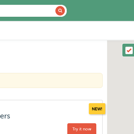
NEW!
ters
Try it now