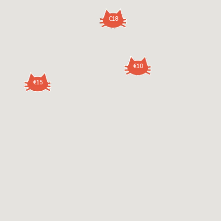
€18
€10
€15