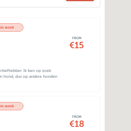
his week
FROM
€15
enliefhebber. Ik ben op zoek
een hond, dus op andere honden
his week
FROM
€18