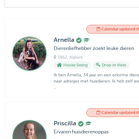
Calendar updated t
Arnella
Dierenliefhebber zoekt leuke dieren
3862
, Nijkerk
House Sitting
Drop-in Visits
Ik ben Arnella, 34 jaar en een enorme dier
naar adresjes met huisdieren. Ik heb zelf 
...
Calendar updated t
Priscilla
Ervaren huisdierenoppas