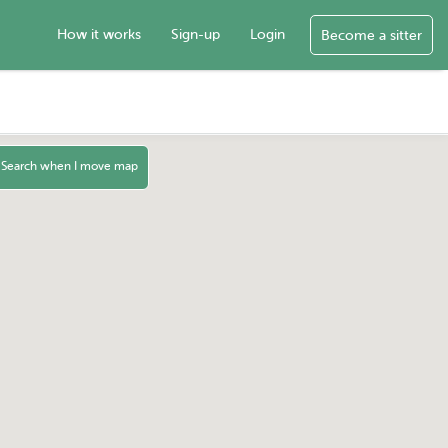
How it works
Sign-up
Login
Become a sitter
Search when I move map