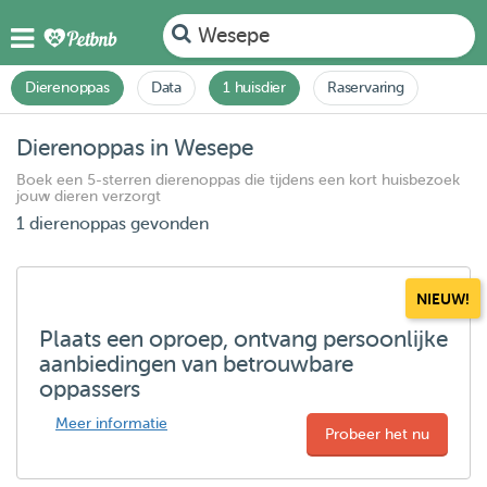
Wesepe
Dierenoppas
Data
1 huisdier
Raservaring
Dierenoppas in Wesepe
Boek een 5-sterren dierenoppas die tijdens een kort huisbezoek
jouw dieren verzorgt
1 dierenoppas gevonden
NIEUW!
Plaats een oproep, ontvang persoonlijke
aanbiedingen van betrouwbare
oppassers
Meer informatie
Probeer het nu