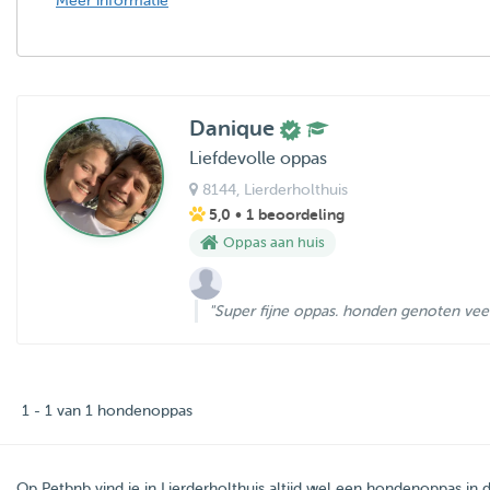
Meer informatie
Danique
Liefdevolle oppas
8144
, Lierderholthuis
5,0
• 1 beoordeling
Oppas aan huis
"Super fijne oppas. honden genoten veel 
1 - 1 van 1 hondenoppas
Op Petbnb vind je in Lierderholthuis altijd wel een hondenoppas in