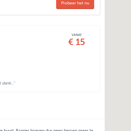
Probeer het nu
VANAF
€ 15
dank..."
 de buurt. Baasjes hoeven dus geen beroep meer te