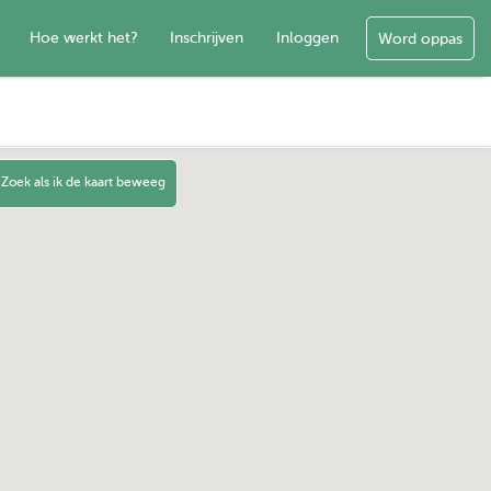
Hoe werkt het?
Inschrijven
Inloggen
Word oppas
Zoek als ik de kaart beweeg