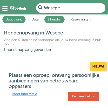
Wesepe
Dagopvang
Data
1 huisdier
Raservaring
Hondenopvang in Wesepe
Vind een 5-sterren hondenoppas die jouw hond overdag in huis
neemt
1 hondenopvang gevonden
NIEUW!
Plaats een oproep, ontvang persoonlijke
aanbiedingen van betrouwbare
oppassers
Meer informatie
Probeer het nu