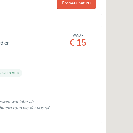
Probeer het nu
VANAF
€ 15
sdier
s aan huis
aren wat later als
bleem toen we dat vooraf