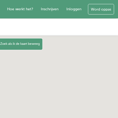
Hoe werkt het?
Inschrijven
Inloggen
Word oppas
Zoek als ik de kaart beweeg