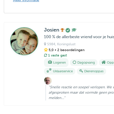
Meer informatie
Josien
100 % de allerbeste vriend voor je hui
5984
, Koningslust
5,0
• 2 beoordelingen
1 vaste gast
Logeren
Dagopvang
Oppa
Uitlaatservice
Dierenoppas
"Snelle reactie en soepel verlopen. We w
afgesproken maar dat vormde geen pro
melden...."