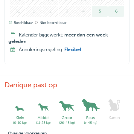
31
1
2
3
4
5
6
Beschikbaar
Niet beschikbaar
Kalender bijgewerkt:
meer dan een week
geleden
Annuleringsregeling:
Flexibel
Danique past op
Klein
Middel
Groot
Reus
Katten
(0-10 kg)
(11-25 kg)
(26-45 kg)
(> 45 kg)
Overige voorkeuren