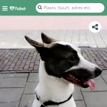
FOTO'S
BEOORDELINGEN
DETAILS
KAART
Plaats, buurt, adres etc.