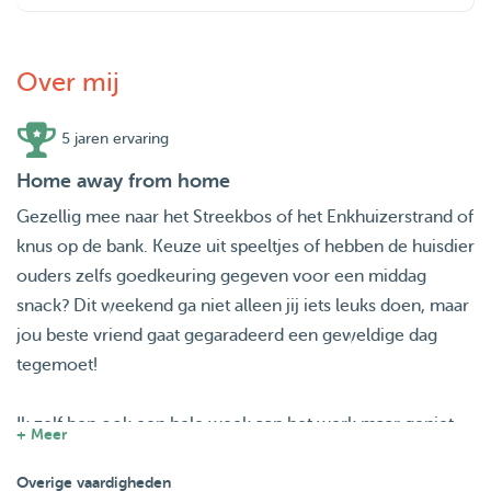
Over mij
5 jaren ervaring
Home away from home
Gezellig mee naar het Streekbos of het Enkhuizerstrand of
knus op de bank. Keuze uit speeltjes of hebben de huisdier
ouders zelfs goedkeuring gegeven voor een middag
snack? Dit weekend ga niet alleen jij iets leuks doen, maar
jou beste vriend gaat gegaradeerd een geweldige dag
tegemoet!
Ik zelf ben ook een hele week aan het werk maar geniet
+ Meer
ervan om er dan op uit te gaan in het weekend met mijn
beste hondenvriendinnetje Luna en het lijkt ons dan ook
Overige vaardigheden