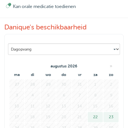
enorm gezellig als uw beste fluffy friend ook mee gaat!
Kan orale medicatie toedienen
Hoe meer zielen, hoe meer vreugd gaat het gezegte!
Hopelijk tot snel!
Danique's beschikbaarheid
»
augustus 2026
ma
di
wo
do
vr
za
zo
27
28
29
30
31
1
2
3
4
5
6
7
8
9
10
11
12
13
14
15
16
17
18
19
20
21
22
23
24
25
26
27
28
29
30