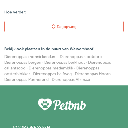
Hoe verder:
Dagopvang
Bekijk ook plaatsen in de buurt van Wervershoof
Dierenoppas monnickendam
·
Dierenoppas slootdorp
·
Dierenoppas bergen
·
Dierenoppas berkhout
·
Dierenoppas
callantsoog
·
Dierenoppas medemblik
·
Dierenoppas
oosterblokker
·
Dierenoppas halfweg
·
Dierenoppas Hoorn
·
Dierenoppas Purmerend
·
Dierenoppas Alkmaar
·
VOOR OPPASSEN