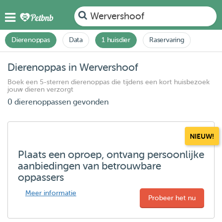
Wervershoof
Dierenoppas
Data
1 huisdier
Raservaring
Dierenoppas in Wervershoof
Boek een 5-sterren dierenoppas die tijdens een kort huisbezoek
jouw dieren verzorgt
0 dierenoppassen gevonden
NIEUW!
Plaats een oproep, ontvang persoonlijke
aanbiedingen van betrouwbare
oppassers
Meer informatie
Probeer het nu