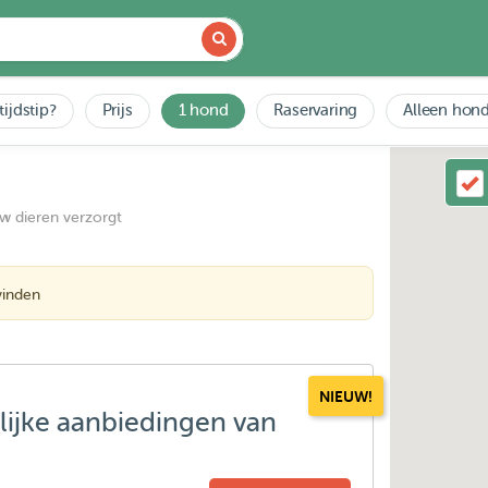
tijdstip?
Prijs
1 hond
Raservaring
Alleen hond
uw dieren verzorgt
vinden
NIEUW!
lijke aanbiedingen van