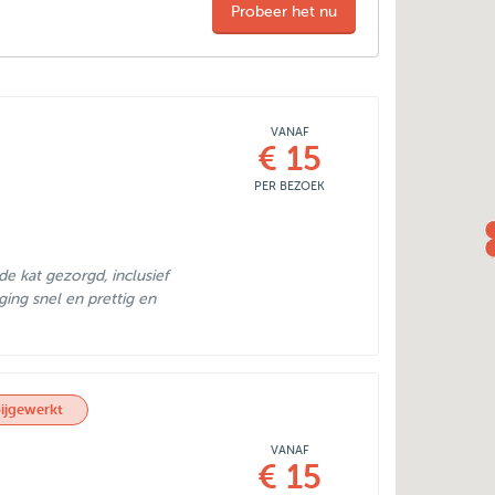
Probeer het nu
VANAF
€ 15
PER BEZOEK
 kat gezorgd, inclusief
ing snel en prettig en
ijgewerkt
VANAF
€ 15