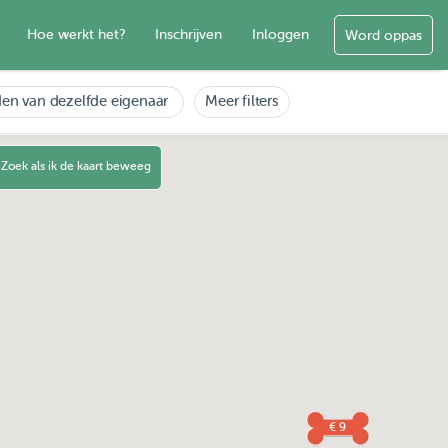
Hoe werkt het?
Inschrijven
Inloggen
Word oppas
en van dezelfde eigenaar
Meer filters
Zoek als ik de kaart beweeg
€ 9