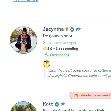
Meer informatie
Jacyntha
De gouden poot
1611
, Bovenkarspel
5,0
• 1 beoordeling
Dierenoppas
"Jacyntha heeft goed voor mijn katten g
afwezigheid. Ondertussen hield ze mij g
Kalender deze week b
Kate
Reliable Animal Lover Here to Help