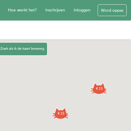
Hoe werkt het?
Inschrijven
Inloggen
Word oppas
Zoek als ik de kaart beweeg
€ 15
€ 15