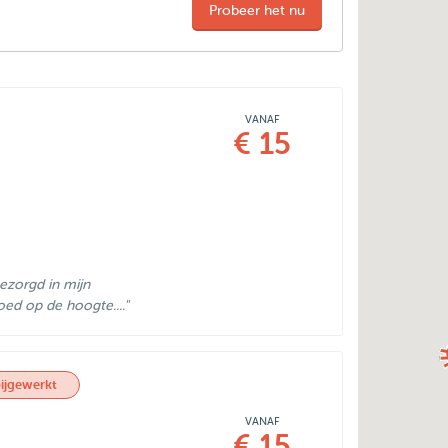
Probeer het nu
VANAF
€ 15
ezorgd in mijn
oed op de hoogte...."
ijgewerkt
VANAF
€ 15