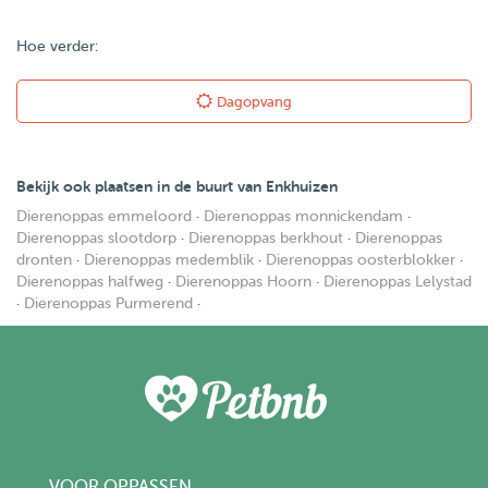
Hoe verder:
Dagopvang
Bekijk ook plaatsen in de buurt van Enkhuizen
Dierenoppas emmeloord
·
Dierenoppas monnickendam
·
Dierenoppas slootdorp
·
Dierenoppas berkhout
·
Dierenoppas
dronten
·
Dierenoppas medemblik
·
Dierenoppas oosterblokker
·
Dierenoppas halfweg
·
Dierenoppas Hoorn
·
Dierenoppas Lelystad
·
Dierenoppas Purmerend
·
VOOR OPPASSEN