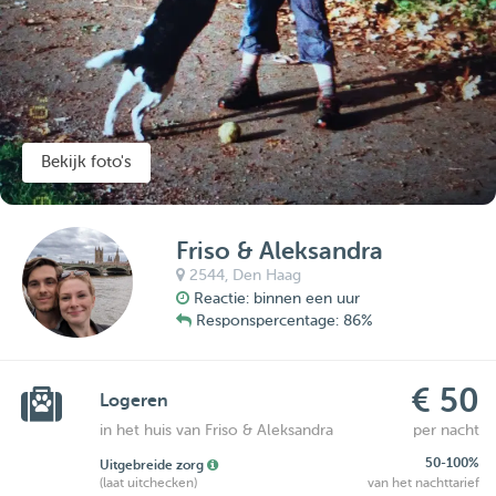
Bekijk foto's
Friso & Aleksandra
2544,
Den Haag
Reactie: binnen een uur
Responspercentage: 86%
€ 50
Logeren
in het huis van Friso & Aleksandra
per nacht
50-100%
Uitgebreide zorg
(laat uitchecken)
van het nachttarief