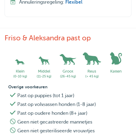
Annuleringsregeling:
Flexibel
We zijn vrij flexibel en houden er van om lange stukken te
lopen langs de rijn in Arnhem. Wat natuurlijk heerlijk is
voor uw trouwe viervoeter.
Friso & Aleksandra past op
Eventueel is het ook mogelijk om een afspraak te maken
dat we de hond met de auto kunnen ophalen.
Stuur vooral een bericht als je een vraag hebt!
Klein
Middel
Groot
Reus
Katten
(0-10 kg)
(11-25 kg)
(26-45 kg)
(> 45 kg)
Overige voorkeuren
Past op puppies (tot 1 jaar)
Past op volwassen honden (1-8 jaar)
Past op oudere honden (8+ jaar)
Geen niet gecastreerde mannetjes
Geen niet gesteriliseerde vrouwtjes