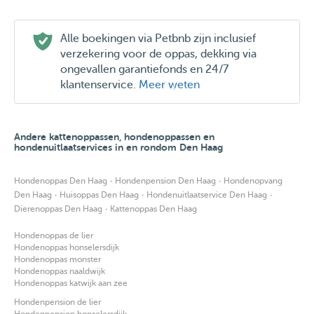
Alle boekingen via Petbnb zijn inclusief
verzekering voor de oppas, dekking via
ongevallen garantiefonds en 24/7
klantenservice.
Meer weten
Andere kattenoppassen, hondenoppassen en
hondenuitlaatservices in en rondom Den Haag
·
·
Hondenoppas Den Haag
Hondenpension Den Haag
Hondenopvang
·
·
·
Den Haag
Huisoppas Den Haag
Hondenuitlaatservice Den Haag
·
Dierenoppas Den Haag
Kattenoppas Den Haag
Hondenoppas de lier
Hondenoppas honselersdijk
Hondenoppas monster
Hondenoppas naaldwijk
Hondenoppas katwijk aan zee
Hondenpension de lier
Hondenpension honselersdijk