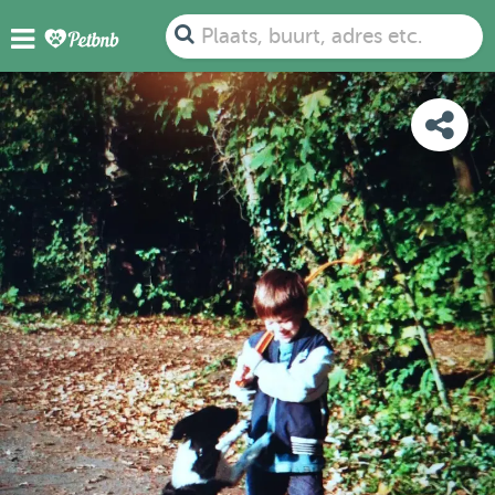
FOTO'S
DETAILS
BESCHIKBAARHEID
KAART
Plaats, buurt, adres etc.