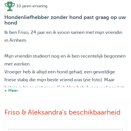
10 jaren ervaring
Hondenliefhebber zonder hond past graag op uw
hond
Ik ben Friso, 24 jaar en ik woon samen met mijn vriendin
in Arnhem.
Mijn vriendin studeert nog en ik ben recentelijk begonnen
met werken.
Vroeger heb ik altijd een hond gehad, een geweldige
friese stabij die mijn beste vriend was (zie foto). Maar
helaas is hij er niet meer. Gelukkig heb ik nog wel een kat
+ Meer
bij mijn vader en een hond bij mijn moeder waar ik
regelmatig op pas. Daarnaast hebben de ouders van mijn
Friso & Aleksandra's beschikbaarheid
vriendin ook een hond waar we regelmatig op passen (zie
foto's).