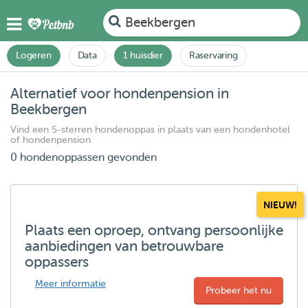
Beekbergen
Logeren
Data
1 huisdier
Raservaring
Alternatief voor hondenpension in
Beekbergen
Vind een 5-sterren hondenoppas in plaats van een hondenhotel
of hondenpension
0 hondenoppassen gevonden
NIEUW!
Plaats een oproep, ontvang persoonlijke
aanbiedingen van betrouwbare
oppassers
Meer informatie
Probeer het nu