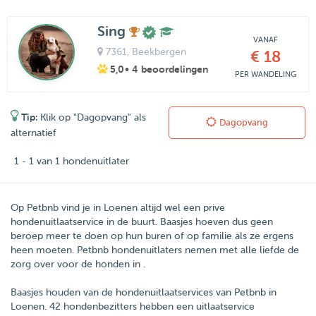
Sing
VANAF
7361
, Beekbergen
€ 18
5,0
• 4 beoordelingen
PER WANDELING
Tip:
Klik op "Dagopvang" als
Dagopvang
alternatief
1 - 1 van 1 hondenuitlater
Op Petbnb vind je in Loenen altijd wel een prive
hondenuitlaatservice in de buurt. Baasjes hoeven dus geen
beroep meer te doen op hun buren of op familie als ze ergens
heen moeten. Petbnb hondenuitlaters nemen met alle liefde de
zorg over voor de honden in .
Baasjes houden van de hondenuitlaatservices van
Petbnb
in
Loenen
.
42
hondenbezitters hebben een uitlaatservice