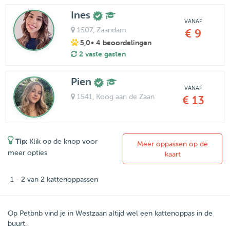
Ines
VANAF
1507
, Zaandam
€ 9
5,0
• 4 beoordelingen
2 vaste gasten
Pien
VANAF
1541
, Koog aan de Zaan
€ 13
Tip:
Klik op de knop voor
Meer oppassen op de
meer opties
kaart
1 - 2 van 2 kattenoppassen
Op Petbnb vind je in Westzaan altijd wel een kattenoppas in de
buurt.