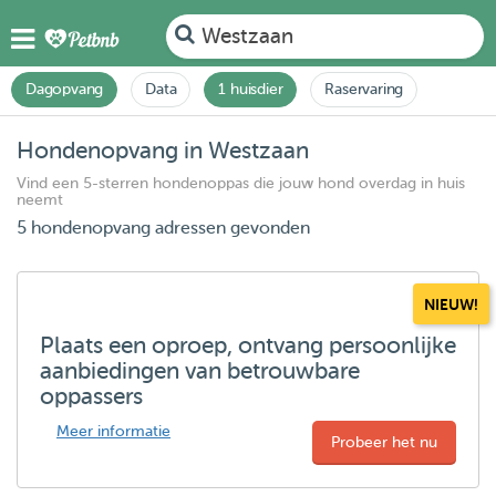
Westzaan
Dagopvang
Data
1 huisdier
Raservaring
Hondenopvang in Westzaan
Vind een 5-sterren hondenoppas die jouw hond overdag in huis
neemt
5 hondenopvang adressen gevonden
NIEUW!
Plaats een oproep, ontvang persoonlijke
aanbiedingen van betrouwbare
oppassers
Meer informatie
Probeer het nu