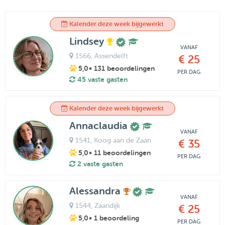
Kalender deze week bijgewerkt
Lindsey
VANAF
1566
, Assendelft
€ 25
5,0
• 131 beoordelingen
PER DAG
45 vaste gasten
Kalender deze week bijgewerkt
Annaclaudia
VANAF
1541
, Koog aan de Zaan
€ 35
5,0
• 11 beoordelingen
PER DAG
2 vaste gasten
Alessandra
VANAF
1544
, Zaandijk
€ 25
5,0
• 1 beoordeling
PER DAG