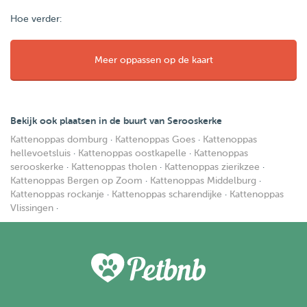
Hoe verder:
Meer oppassen op de kaart
Bekijk ook plaatsen in de buurt van Serooskerke
Kattenoppas domburg
·
Kattenoppas Goes
·
Kattenoppas
hellevoetsluis
·
Kattenoppas oostkapelle
·
Kattenoppas
serooskerke
·
Kattenoppas tholen
·
Kattenoppas zierikzee
·
Kattenoppas Bergen op Zoom
·
Kattenoppas Middelburg
·
Kattenoppas rockanje
·
Kattenoppas scharendijke
·
Kattenoppas
Vlissingen
·