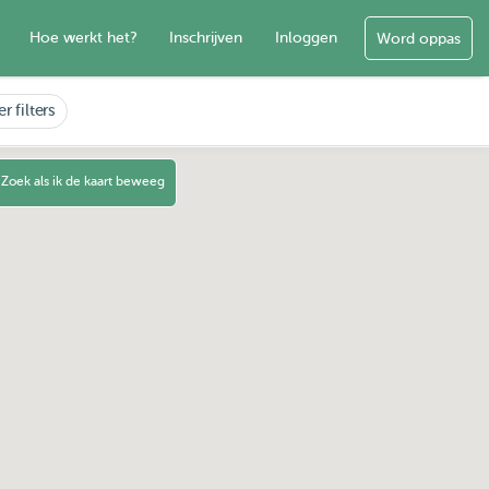
Hoe werkt het?
Inschrijven
Inloggen
Word oppas
r filters
Zoek als ik de kaart beweeg