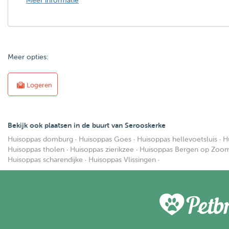
Meer informatie
Meer opties:
Logeren
Bekijk ook plaatsen in de buurt van Serooskerke
Huisoppas domburg
·
Huisoppas Goes
·
Huisoppas hellevoetsluis
·
H
Huisoppas tholen
·
Huisoppas zierikzee
·
Huisoppas Bergen op Zoo
Huisoppas scharendijke
·
Huisoppas Vlissingen
·