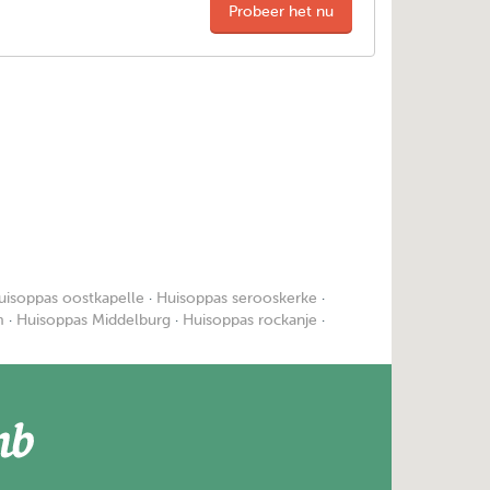
Probeer het nu
uisoppas oostkapelle
·
Huisoppas serooskerke
·
m
·
Huisoppas Middelburg
·
Huisoppas rockanje
·