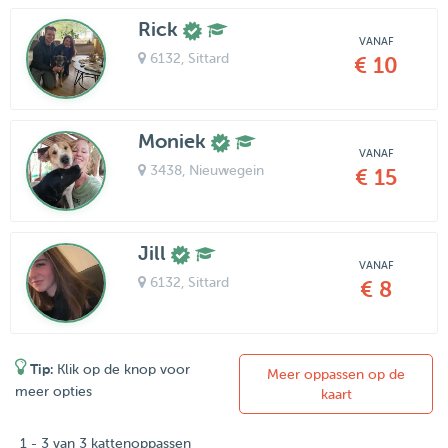
Rick
VANAF
6132
, Sittard
€ 10
Moniek
VANAF
3438
, Nieuwegein
€ 15
Jill
VANAF
6132
, Sittard
€ 8
Tip:
Klik op de knop voor
Meer oppassen op de
meer opties
kaart
1 - 3 van 3 kattenoppassen