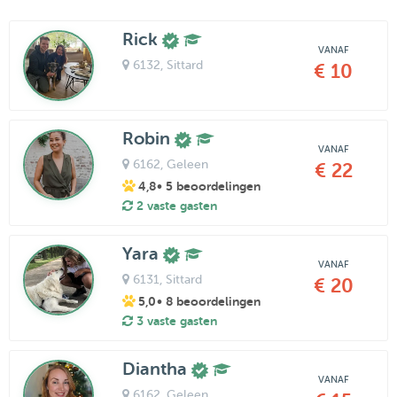
Rick
VANAF
6132
, Sittard
€ 10
Robin
VANAF
6162
, Geleen
€ 22
4,8
• 5 beoordelingen
2 vaste gasten
Yara
VANAF
6131
, Sittard
€ 20
5,0
• 8 beoordelingen
3 vaste gasten
Diantha
VANAF
6162
, Geleen