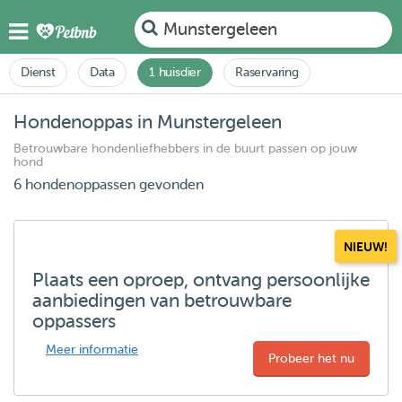
Munstergeleen
Dienst
Data
1 huisdier
Raservaring
Hondenoppas in Munstergeleen
Betrouwbare hondenliefhebbers in de buurt passen op jouw
hond
6 hondenoppassen gevonden
NIEUW!
Plaats een oproep, ontvang persoonlijke
aanbiedingen van betrouwbare
oppassers
Meer informatie
Probeer het nu