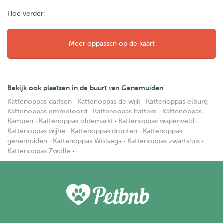
Hoe verder:
Meer oppassen op de kaart
Bekijk ook plaatsen in de buurt van Genemuiden
Kattenoppas dalfsen
·
Kattenoppas de wijk
·
Kattenoppas elburg
·
Kattenoppas emmeloord
·
Kattenoppas hattem
·
Kattenoppas
Kampen
·
Kattenoppas oldemarkt
·
Kattenoppas wapenveld
·
Kattenoppas wijhe
·
Kattenoppas dronten
·
Kattenoppas
genemuiden
·
Kattenoppas Wolvega
·
Kattenoppas zwartsluis
·
Kattenoppas Zwolle
·