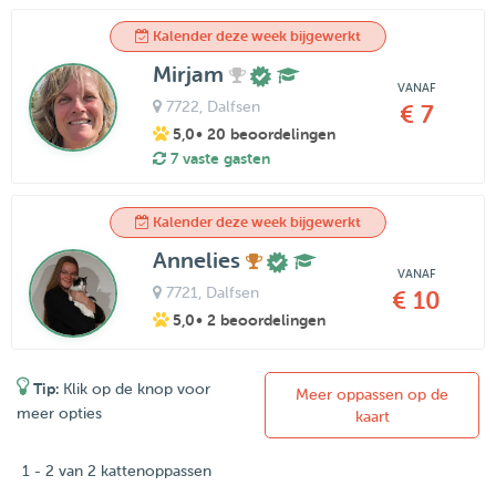
Kalender deze week bijgewerkt
Mirjam
VANAF
7722
, Dalfsen
€ 7
5,0
• 20 beoordelingen
7 vaste gasten
Kalender deze week bijgewerkt
Annelies
VANAF
7721
, Dalfsen
€ 10
5,0
• 2 beoordelingen
Tip:
Klik op de knop voor
Meer oppassen op de
meer opties
kaart
1 - 2 van 2 kattenoppassen