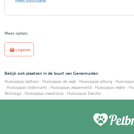
Meer informatie
Meer opties:
Logeren
Bekijk ook plaatsen in de buurt van Genemuiden
Huisoppas dalfsen
·
Huisoppas de wijk
·
Huisoppas elburg
·
Huisoppa
·
Huisoppas oldemarkt
·
Huisoppas wapenveld
·
Huisoppas wijhe
·
Hu
Wolvega
·
Huisoppas zwartsluis
·
Huisoppas Zwolle
·