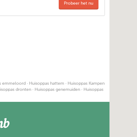
Probeer het nu
s emmeloord
·
Huisoppas hattem
·
Huisoppas Kampen
isoppas dronten
·
Huisoppas genemuiden
·
Huisoppas