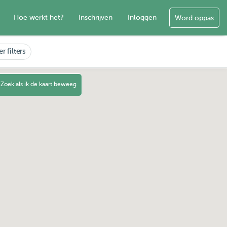
Hoe werkt het?
Inschrijven
Inloggen
Word oppas
r filters
Zoek als ik de kaart beweeg