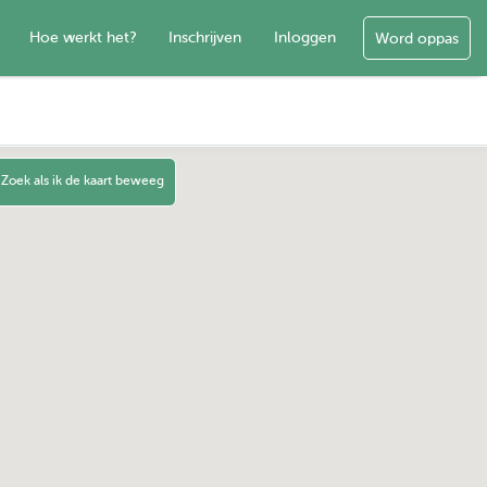
Hoe werkt het?
Inschrijven
Inloggen
Word oppas
Zoek als ik de kaart beweeg