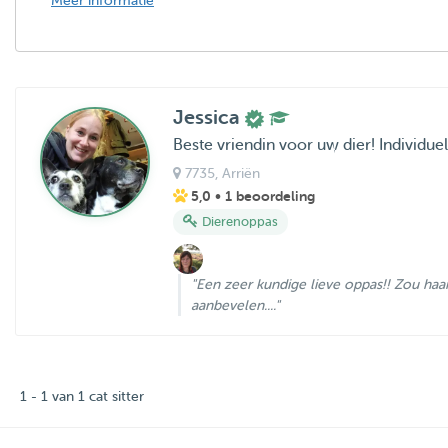
Meer informatie
Jessica
Beste vriendin voor uw dier! Individuele
7735
, Arriën
5,0
• 1 beoordeling
Dierenoppas
"Een zeer kundige lieve oppas!! Zou haa
aanbevelen...."
1 - 1 van 1 cat sitter