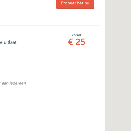
Probeer het nu
VANAF
€ 25
 uitlaat.
r aan iedereen