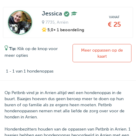
Jessica
VANAF
7735
, Arriën
€ 25
5,0
• 1 beoordeling
Tip:
Klik op de knop voor
Meer oppassen op de
meer opties
kaart
1 - 1 van 1 hondenoppas
Op Petbnb vind je in Arrien altijd wel een hondenoppas in de
buurt. Baasjes hoeven dus geen beroep meer te doen op hun
buren of op familie als ze ergens heen moeten. Petbnb
hondenoppassen nemen met alle liefde de zorg over voor de
honden in Arrien.
Hondenbezitters houden van de oppassen van
Petbnb
in
Arrien
.
1
baasjes hebben een hondenoppas beoordeeld in Arrien met een