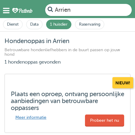
Arrien
Dienst
Data
1 huisdier
Raservaring
Hondenoppas in Arrien
Betrouwbare hondenliefhebbers in de buurt passen op jouw
hond
1 hondenoppas gevonden
NIEUW!
Plaats een oproep, ontvang persoonlijke
aanbiedingen van betrouwbare
oppassers
Meer informatie
Probeer het nu